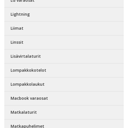
LG varaosat
Lightning
Liimat
Linssit
Lisävirtalaturit
Lompakkokotelot
Lompakkolaukut
Macbook varaosat
Matkalaturit
Matkapuhelimet