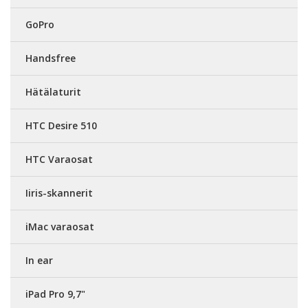
GoPro
Handsfree
Hätälaturit
HTC Desire 510
HTC Varaosat
Iiris-skannerit
iMac varaosat
In ear
iPad Pro 9,7"