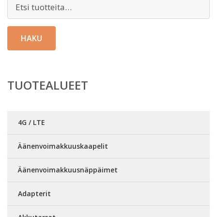
Etsi:
HAKU
TUOTEALUEET
4G / LTE
Äänenvoimakkuuskaapelit
Äänenvoimakkuusnäppäimet
Adapterit