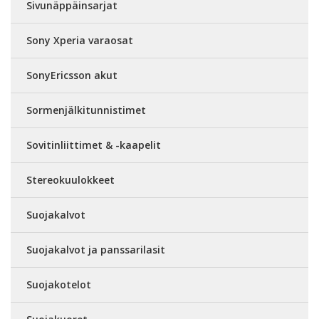
Sivunäppäinsarjat
Sony Xperia varaosat
SonyEricsson akut
Sormenjälkitunnistimet
Sovitinliittimet & -kaapelit
Stereokuulokkeet
Suojakalvot
Suojakalvot ja panssarilasit
Suojakotelot