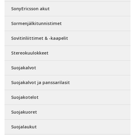
SonyEricsson akut
Sormenjälkitunnistimet
Sovitinliittimet & -kaapelit
Stereokuulokkeet
Suojakalvot
Suojakalvot ja panssarilasit
Suojakotelot
Suojakuoret
Suojalaukut