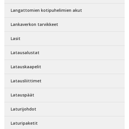
Langattomien kotipuhelimien akut
Lankaverkon tarvikkeet
Lasit
Latausalustat
Latauskaapelit
Latausliittimet
Latauspäät
Laturijohdot
Laturipaketit