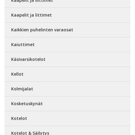
Kaapelit ja liittimet
Kaapelit ja littimet
Kaikkien puhelinten varaosat
Kaiuttimet
Käsivarsikotelot
Kellot
Kolmijalat
Kosketuskynät
Kotelot
Kotelot & Säilytys