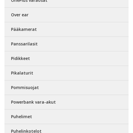
OnePlus varaosat
Over ear
Pääkamerat
Panssarilasit
Pidikkeet
Pikalaturit
Pommisuojat
Powerbank vara-akut
Puhelimet
Puhelinkotelot