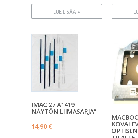
LUE LISÄÄ »
L
IMAC 27 A1419
NÄYTÖN LIIMASARJA”
MACBOOK
KOVALE
14,90
€
OPTISE
TILALLE