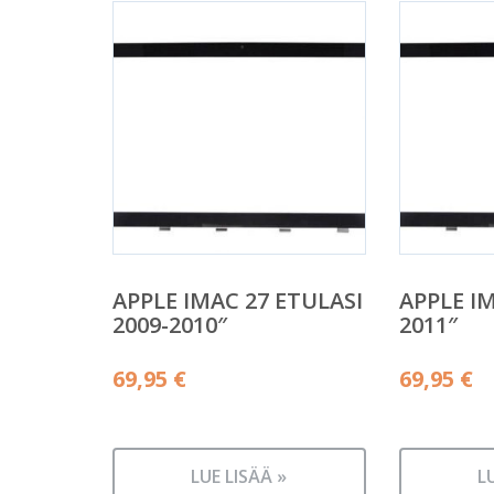
APPLE IMAC 27 ETULASI
APPLE I
2009-2010″
2011″
69,95
€
69,95
€
LUE LISÄÄ »
L