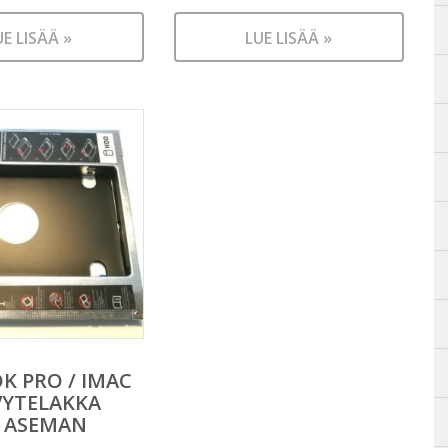
UE LISÄÄ »
LUE LISÄÄ »
 PRO / IMAC
VYTELAKKA
N ASEMAN