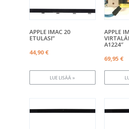
APPLE IMAC 20
APPLE I
ETULASI”
VIRTALÄ
A1224″
44,90
€
69,95
€
LUE LISÄÄ »
L