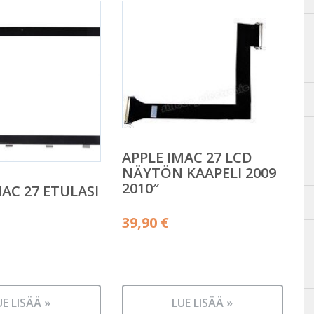
APPLE IMAC 27 LCD
NÄYTÖN KAAPELI 2009
2010″
MAC 27 ETULASI
39,90
€
UE LISÄÄ »
LUE LISÄÄ »