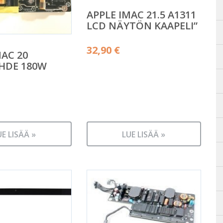
APPLE IMAC 21.5 A1311
LCD NÄYTÖN KAAPELI”
32,90
€
MAC 20
HDE 180W
UE LISÄÄ »
LUE LISÄÄ »