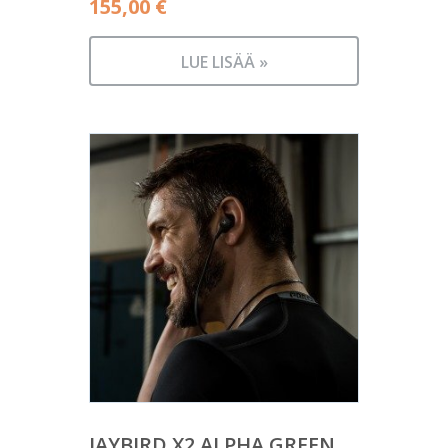
155,00
€
LUE LISÄÄ »
JAYBIRD X2 ALPHA GREEN