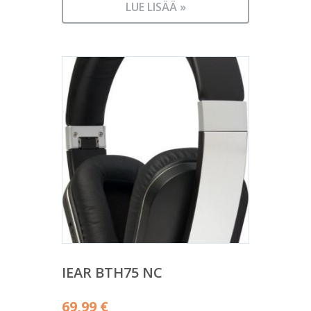
LUE LISÄÄ »
IEAR BTH75 NC
69,99
€