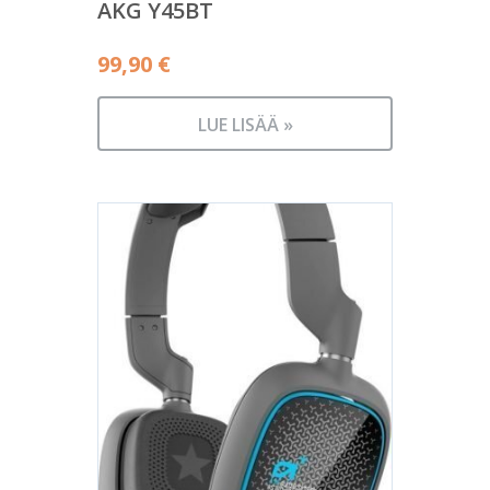
AKG Y45BT
99,90
€
LUE LISÄÄ »