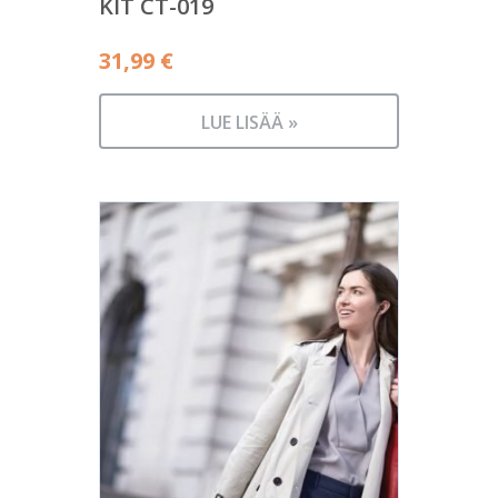
KIT CT-019
31,99
€
LUE LISÄÄ »