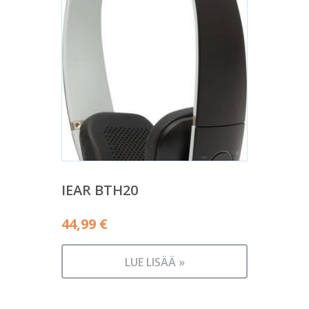
IEAR BTH20
44,99
€
LUE LISÄÄ »