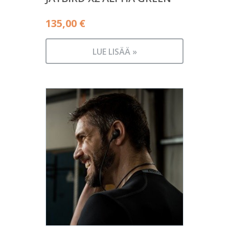
135,00
€
LUE LISÄÄ »