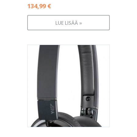
134,99
€
LUE LISÄÄ »