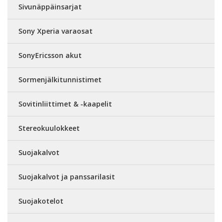
Sivunäppäinsarjat
Sony Xperia varaosat
SonyEricsson akut
Sormenjälkitunnistimet
Sovitinliittimet & -kaapelit
Stereokuulokkeet
Suojakalvot
Suojakalvot ja panssarilasit
Suojakotelot