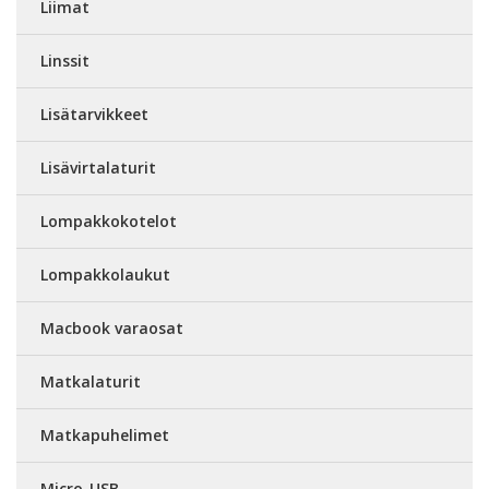
Liimat
Linssit
Lisätarvikkeet
Lisävirtalaturit
Lompakkokotelot
Lompakkolaukut
Macbook varaosat
Matkalaturit
Matkapuhelimet
Micro-USB