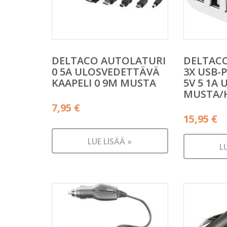
DELTACO AUTOLATURI
DELTAC
0 5A ULOSVEDETTÄVÄ
3X USB-
KAAPELI 0 9M MUSTA
5V 5 1A 
MUSTA/
7,95
€
15,95
€
LUE LISÄÄ »
L