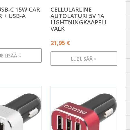
USB-C 15W CAR
CELLULARLINE
 + USB-A
AUTOLATURI 5V 1A
LIGHTNINGKAAPELI
VALK
21,95
€
UE LISÄÄ »
LUE LISÄÄ »