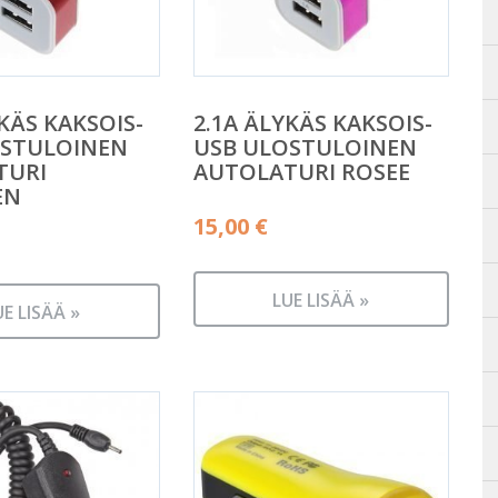
KÄS KAKSOIS-
2.1A ÄLYKÄS KAKSOIS-
OSTULOINEN
USB ULOSTULOINEN
TURI
AUTOLATURI ROSEE
EN
15,00
€
LUE LISÄÄ »
UE LISÄÄ »