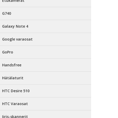
Etukamerat
G740
Galaxy Note 4
Google varaosat
GoPro
Handsfree
Hätälaturit
HTC Desire 510
HTC Varaosat
Iiris-skannerit