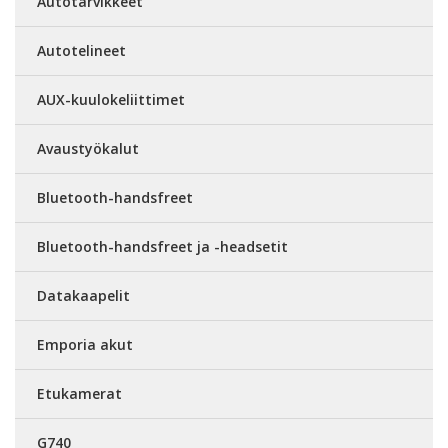
Autotarvikkeet
Autotelineet
AUX-kuulokeliittimet
Avaustyökalut
Bluetooth-handsfreet
Bluetooth-handsfreet ja -headsetit
Datakaapelit
Emporia akut
Etukamerat
G740