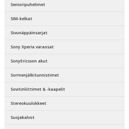
Senioripuhelimet
SIM-kelkat
Sivunäppäinsarjat
Sony Xperia varaosat
SonyEricsson akut
Sormenjälkitunnistimet
Sovitinliittimet & -kaapelit
Stereokuulokkeet
Suojakalvot