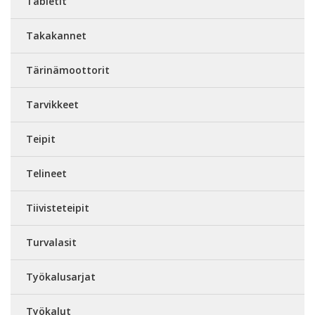
Tabletit
Takakannet
Tärinämoottorit
Tarvikkeet
Teipit
Telineet
Tiivisteteipit
Turvalasit
Työkalusarjat
Työkalut