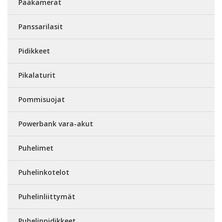
Pääkamerat
Panssarilasit
Pidikkeet
Pikalaturit
Pommisuojat
Powerbank vara-akut
Puhelimet
Puhelinkotelot
Puhelinliittymät
Puhelinpidikkeet