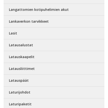
Langattomien kotipuhelimien akut
Lankaverkon tarvikkeet
Lasit
Latausalustat
Latauskaapelit
Latausliittimet
Latauspäät
Laturijohdot
Laturipaketit