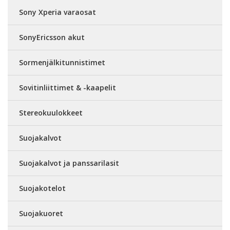
Sony Xperia varaosat
SonyEricsson akut
Sormenjälkitunnistimet
Sovitinliittimet & -kaapelit
Stereokuulokkeet
Suojakalvot
Suojakalvot ja panssarilasit
Suojakotelot
Suojakuoret