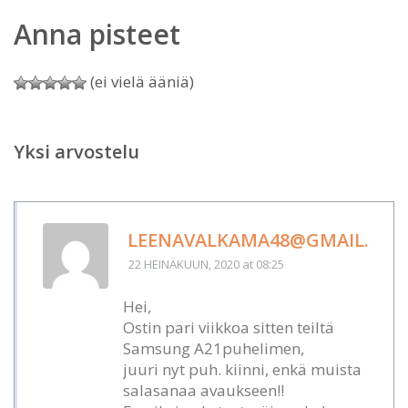
Anna pisteet
(ei vielä ääniä)
Yksi arvostelu
LEENAVALKAMA48@GMAIL.CO
22 HEINÄKUUN, 2020
at 08:25
Hei,
Ostin pari viikkoa sitten teiltä
Samsung A21puhelimen,
juuri nyt puh. kiinni, enkä muista
salasanaa avaukseen!!