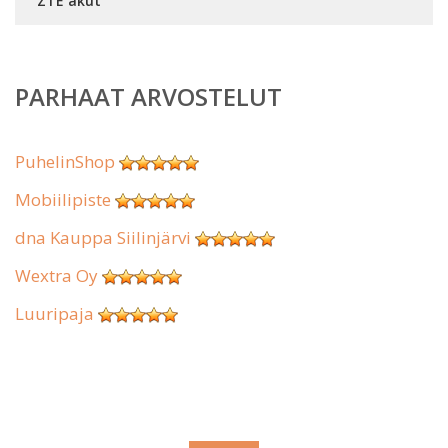
ZTE akut
PARHAAT ARVOSTELUT
PuhelinShop
Mobiilipiste
dna Kauppa Siilinjärvi
Wextra Oy
Luuripaja