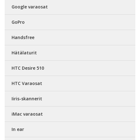
Google varaosat
GoPro
Handsfree
Hätälaturit
HTC Desire 510
HTC Varaosat
Iiris-skannerit
iMac varaosat
In ear