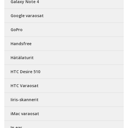
Galaxy Note 4
Google varaosat
GoPro
Handsfree
Hätälaturit
HTC Desire 510
HTC Varaosat
Iiris-skannerit
iMac varaosat
In ear