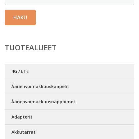
HAKU
TUOTEALUEET
4G / LTE
Äänenvoimakkuuskaapelit
Äänenvoimakkuusnäppäimet
Adapterit
Akkutarrat