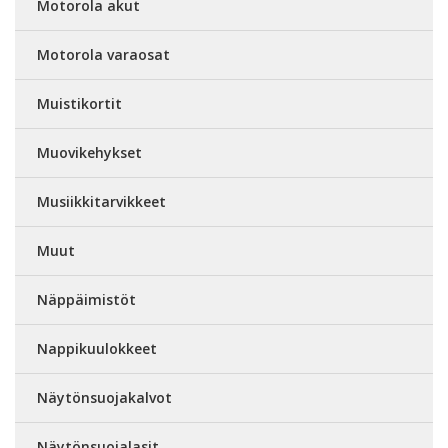
Motorola akut
Motorola varaosat
Muistikortit
Muovikehykset
Musiikkitarvikkeet
Muut
Näppäimistöt
Nappikuulokkeet
Näytönsuojakalvot
Näytönsuojalasit