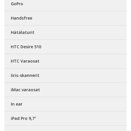
GoPro
Handsfree
Hätälaturit
HTC Desire 510
HTC Varaosat
Iiris-skannerit
iMac varaosat
In ear
iPad Pro 9,7"