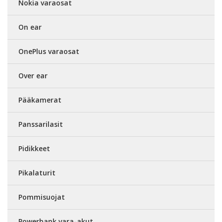
Nokia varaosat
On ear
OnePlus varaosat
Over ear
Pääkamerat
Panssarilasit
Pidikkeet
Pikalaturit
Pommisuojat
Powerbank vara-akut