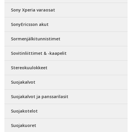
Sony Xperia varaosat
SonyEricsson akut
Sormenjälkitunnistimet
Sovitinliittimet & -kaapelit
Stereokuulokkeet
Suojakalvot
Suojakalvot ja panssarilasit
Suojakotelot
Suojakuoret