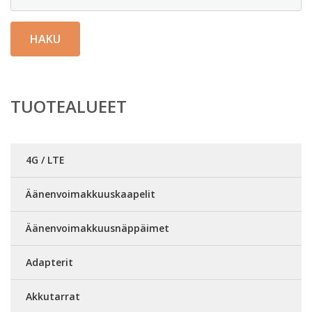
HAKU
TUOTEALUEET
4G / LTE
Äänenvoimakkuuskaapelit
Äänenvoimakkuusnäppäimet
Adapterit
Akkutarrat