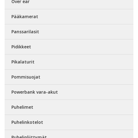
Over ear
Pääkamerat
Panssarilasit
Pidikkeet
Pikalaturit
Pommisuojat
Powerbank vara-akut
Puhelimet
Puhelinkotelot
Puhelinliittymät