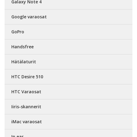
Galaxy Note 4
Google varaosat
GoPro
Handsfree
Hätälaturit
HTC Desire 510
HTC Varaosat
Iiris-skannerit
iMac varaosat
In ear