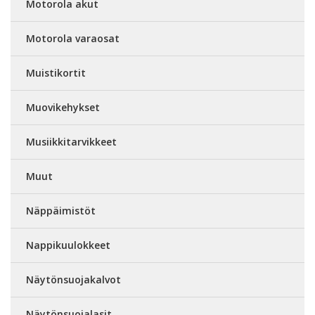
Motorola akut
Motorola varaosat
Muistikortit
Muovikehykset
Musiikkitarvikkeet
Muut
Näppäimistöt
Nappikuulokkeet
Näytönsuojakalvot
Näytönsuojalasit