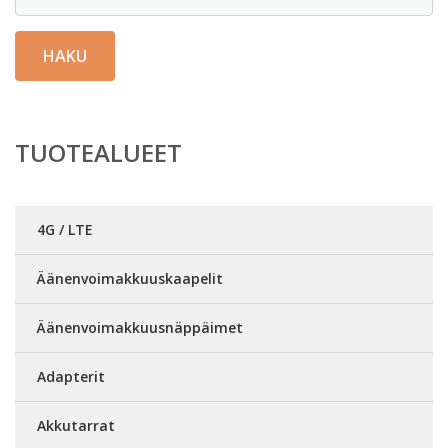
HAKU
TUOTEALUEET
4G / LTE
Äänenvoimakkuuskaapelit
Äänenvoimakkuusnäppäimet
Adapterit
Akkutarrat