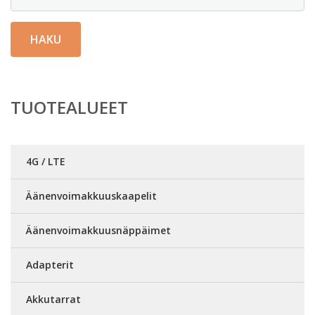
HAKU
TUOTEALUEET
4G / LTE
Äänenvoimakkuuskaapelit
Äänenvoimakkuusnäppäimet
Adapterit
Akkutarrat