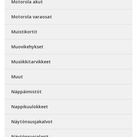
Motorola akut
Motorola varaosat
Muistikortit
Muovikehykset
Musiikkitarvikkeet
Muut
Näppäimistöt
Nappikuulokkeet
Näytönsuojakalvot
Näytönsuojalasit