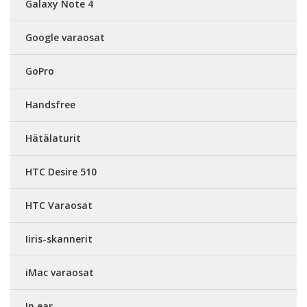
Galaxy Note 4
Google varaosat
GoPro
Handsfree
Hätälaturit
HTC Desire 510
HTC Varaosat
Iiris-skannerit
iMac varaosat
In ear