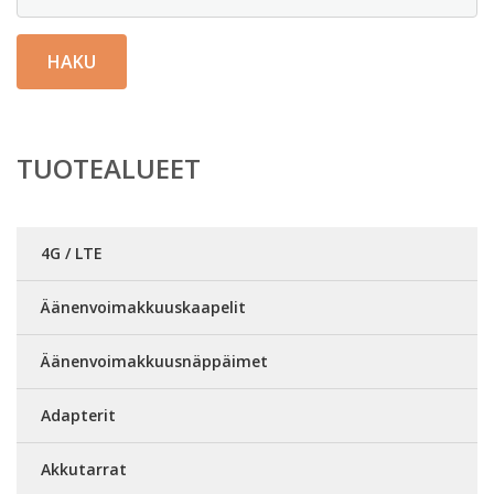
HAKU
TUOTEALUEET
4G / LTE
Äänenvoimakkuuskaapelit
Äänenvoimakkuusnäppäimet
Adapterit
Akkutarrat