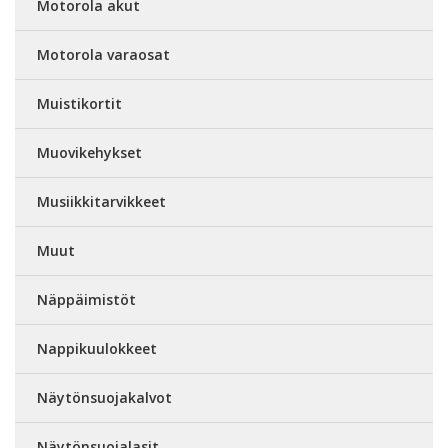
Motorola akut
Motorola varaosat
Muistikortit
Muovikehykset
Musiikkitarvikkeet
Muut
Näppäimistöt
Nappikuulokkeet
Näytönsuojakalvot
Näytönsuojalasit