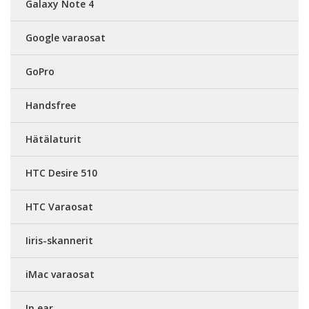
Galaxy Note 4
Google varaosat
GoPro
Handsfree
Hätälaturit
HTC Desire 510
HTC Varaosat
Iiris-skannerit
iMac varaosat
In ear