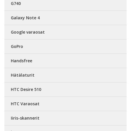
G740
Galaxy Note 4
Google varaosat
GoPro
Handsfree
Hätälaturit
HTC Desire 510
HTC Varaosat
Iiris-skannerit