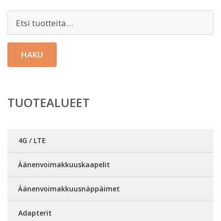
Etsi:
HAKU
TUOTEALUEET
4G / LTE
Äänenvoimakkuuskaapelit
Äänenvoimakkuusnäppäimet
Adapterit