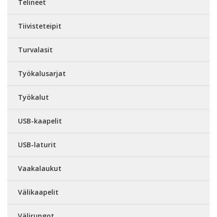
Telineet
Tiivisteteipit
Turvalasit
Työkalusarjat
Työkalut
USB-kaapelit
USB-laturit
Vaakalaukut
Välikaapelit
Välirungot