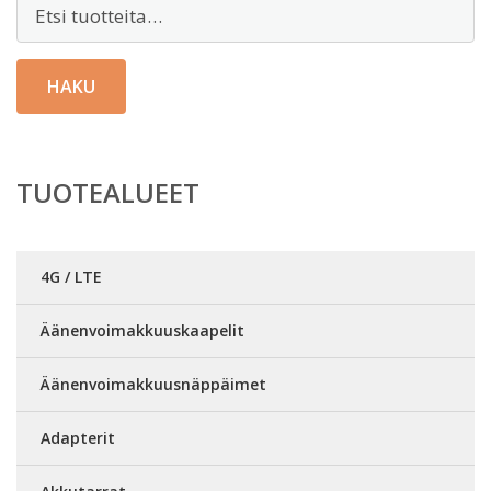
Etsi:
HAKU
TUOTEALUEET
4G / LTE
Äänenvoimakkuuskaapelit
Äänenvoimakkuusnäppäimet
Adapterit