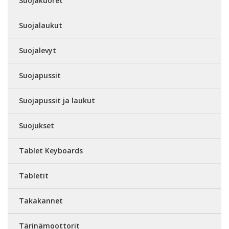
Suojakuoret
Suojalaukut
Suojalevyt
Suojapussit
Suojapussit ja laukut
Suojukset
Tablet Keyboards
Tabletit
Takakannet
Tärinämoottorit