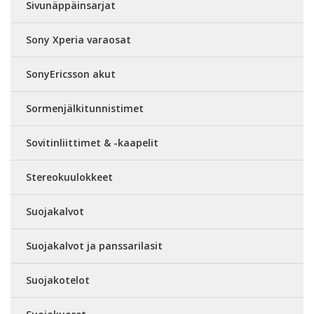
Sivunäppäinsarjat
Sony Xperia varaosat
SonyEricsson akut
Sormenjälkitunnistimet
Sovitinliittimet & -kaapelit
Stereokuulokkeet
Suojakalvot
Suojakalvot ja panssarilasit
Suojakotelot