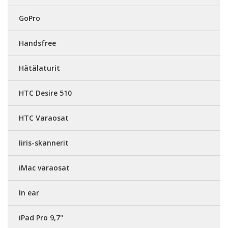
GoPro
Handsfree
Hätälaturit
HTC Desire 510
HTC Varaosat
Iiris-skannerit
iMac varaosat
In ear
iPad Pro 9,7"