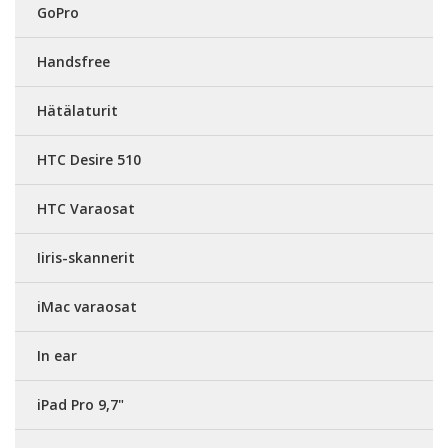
GoPro
Handsfree
Hätälaturit
HTC Desire 510
HTC Varaosat
Iiris-skannerit
iMac varaosat
In ear
iPad Pro 9,7"