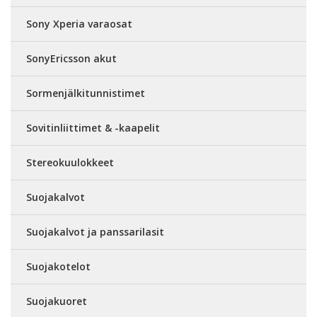
Sony Xperia varaosat
SonyEricsson akut
Sormenjälkitunnistimet
Sovitinliittimet & -kaapelit
Stereokuulokkeet
Suojakalvot
Suojakalvot ja panssarilasit
Suojakotelot
Suojakuoret