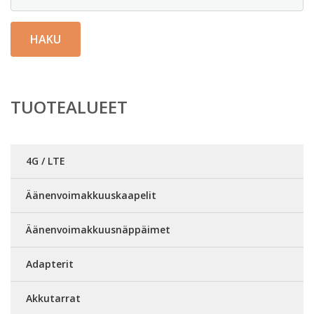
HAKU
TUOTEALUEET
4G / LTE
Äänenvoimakkuuskaapelit
Äänenvoimakkuusnäppäimet
Adapterit
Akkutarrat