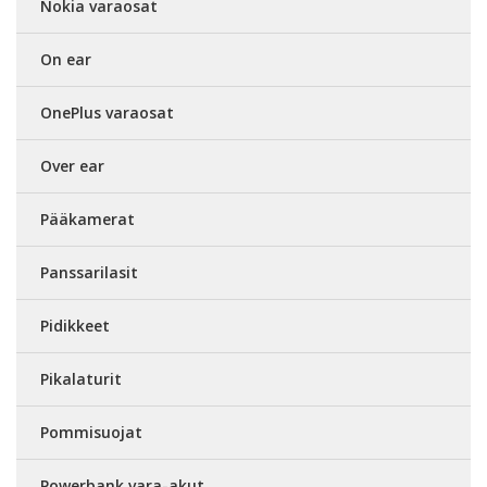
Nokia varaosat
On ear
OnePlus varaosat
Over ear
Pääkamerat
Panssarilasit
Pidikkeet
Pikalaturit
Pommisuojat
Powerbank vara-akut