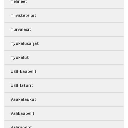
Telineet
Tiivisteteipit
Turvalasit
Työkalusarjat
Työkalut
USB-kaapelit
USB-laturit
Vaakalaukut
Välikaapelit
Välirungot