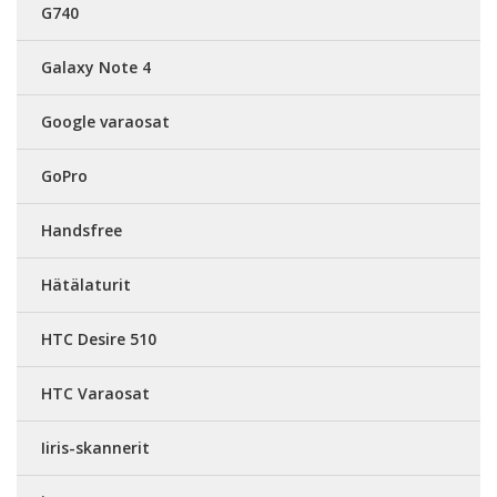
G740
Galaxy Note 4
Google varaosat
GoPro
Handsfree
Hätälaturit
HTC Desire 510
HTC Varaosat
Iiris-skannerit