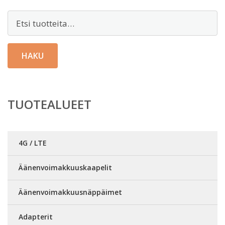
Etsi:
HAKU
TUOTEALUEET
4G / LTE
Äänenvoimakkuuskaapelit
Äänenvoimakkuusnäppäimet
Adapterit