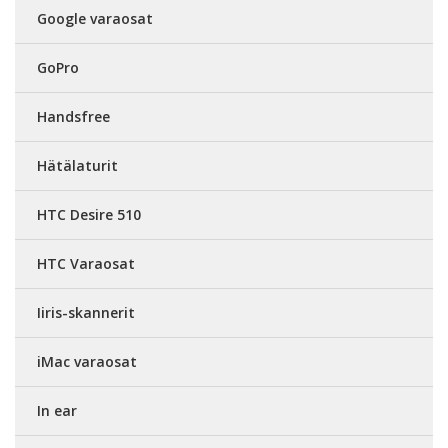
Google varaosat
GoPro
Handsfree
Hätälaturit
HTC Desire 510
HTC Varaosat
Iiris-skannerit
iMac varaosat
In ear