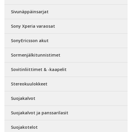
Sivunäppäinsarjat
Sony Xperia varaosat
SonyEricsson akut
Sormenjälkitunnistimet
Sovitinliittimet & -kaapelit
Stereokuulokkeet
Suojakalvot
Suojakalvot ja panssarilasit
Suojakotelot