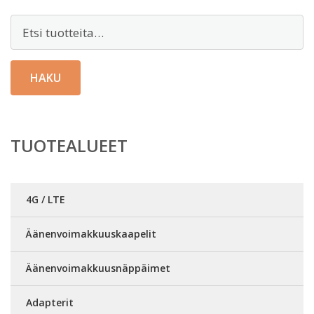
Etsi:
HAKU
TUOTEALUEET
4G / LTE
Äänenvoimakkuuskaapelit
Äänenvoimakkuusnäppäimet
Adapterit