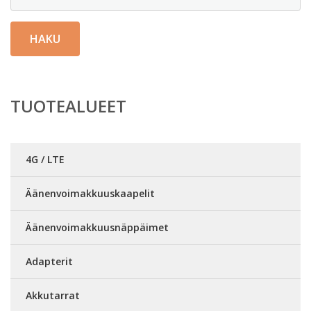
HAKU
TUOTEALUEET
4G / LTE
Äänenvoimakkuuskaapelit
Äänenvoimakkuusnäppäimet
Adapterit
Akkutarrat