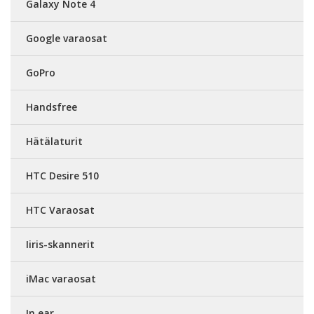
Galaxy Note 4
Google varaosat
GoPro
Handsfree
Hätälaturit
HTC Desire 510
HTC Varaosat
Iiris-skannerit
iMac varaosat
In ear