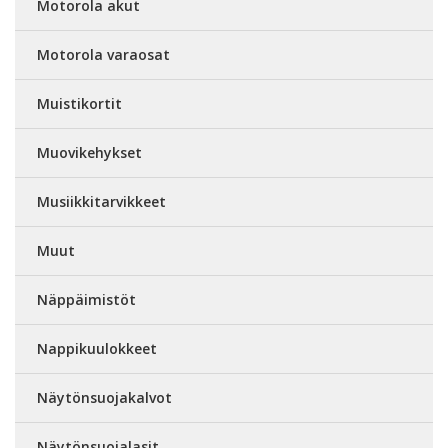
Motorola akut
Motorola varaosat
Muistikortit
Muovikehykset
Musiikkitarvikkeet
Muut
Näppäimistöt
Nappikuulokkeet
Näytönsuojakalvot
Näytönsuojalasit