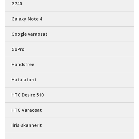
G740
Galaxy Note 4
Google varaosat
GoPro
Handsfree
Hätälaturit
HTC Desire 510
HTC Varaosat
Iiris-skannerit