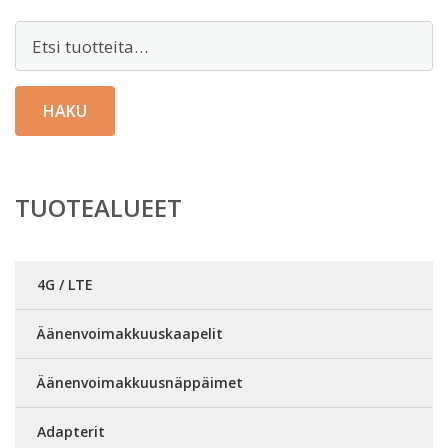
Etsi:
HAKU
TUOTEALUEET
4G / LTE
Äänenvoimakkuuskaapelit
Äänenvoimakkuusnäppäimet
Adapterit