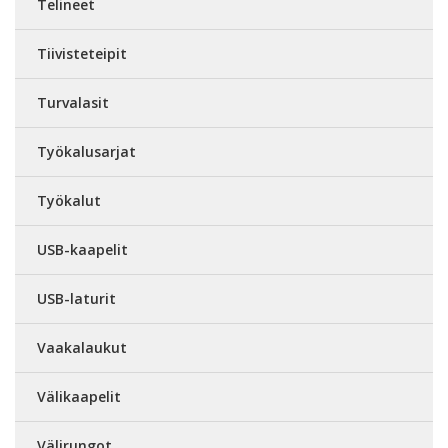
Telineet
Tiivisteteipit
Turvalasit
Työkalusarjat
Työkalut
USB-kaapelit
USB-laturit
Vaakalaukut
Välikaapelit
Välirungot