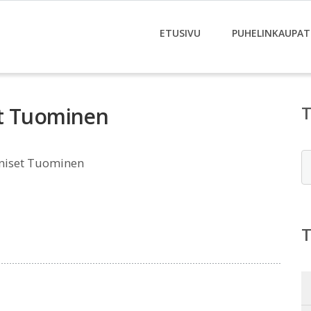
ETUSIVU
PUHELINKAUPAT
et Tuominen
E
niset Tuominen