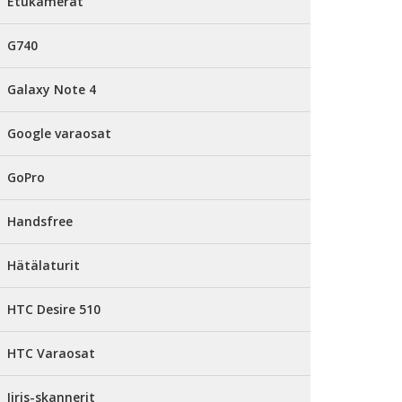
Etukamerat
G740
Galaxy Note 4
Google varaosat
GoPro
Handsfree
Hätälaturit
HTC Desire 510
HTC Varaosat
Iiris-skannerit