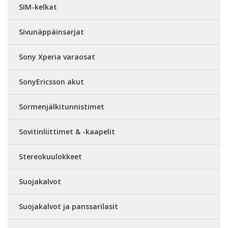
SIM-kelkat
Sivunäppäinsarjat
Sony Xperia varaosat
SonyEricsson akut
Sormenjälkitunnistimet
Sovitinliittimet & -kaapelit
Stereokuulokkeet
Suojakalvot
Suojakalvot ja panssarilasit