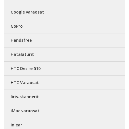
Google varaosat
GoPro
Handsfree
Hätälaturit
HTC Desire 510
HTC Varaosat
Iiris-skannerit
iMac varaosat
In ear