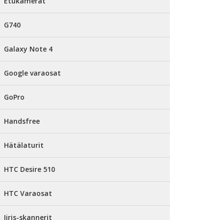
Etukamerat
G740
Galaxy Note 4
Google varaosat
GoPro
Handsfree
Hätälaturit
HTC Desire 510
HTC Varaosat
Iiris-skannerit