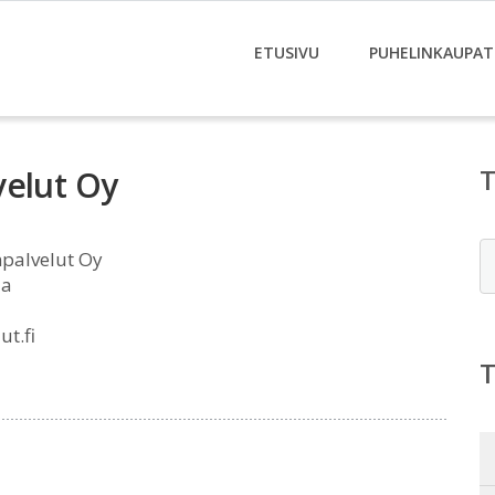
ETUSIVU
PUHELINKAUPAT
velut Oy
E
palvelut Oy
la
t.fi