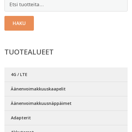
Etsi:
HAKU
TUOTEALUEET
4G / LTE
Äänenvoimakkuuskaapelit
Äänenvoimakkuusnäppäimet
Adapterit