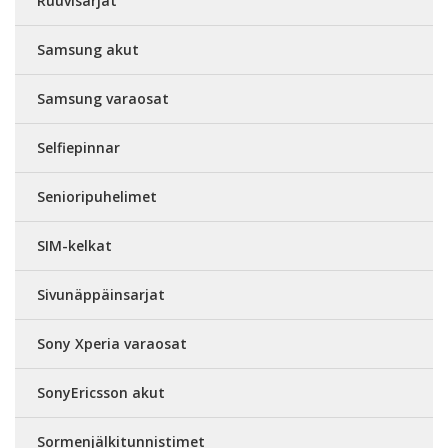
Ruuvisarjat
Samsung akut
Samsung varaosat
Selfiepinnar
Senioripuhelimet
SIM-kelkat
Sivunäppäinsarjat
Sony Xperia varaosat
SonyEricsson akut
Sormenjälkitunnistimet