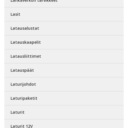
Lankaverkon tarvikkeet
Lasit
Latausalustat
Latauskaapelit
Latausliittimet
Latauspäät
Laturijohdot
Laturipaketit
Laturit
Laturit 12V