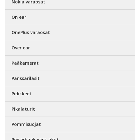
Nokia varaosat
On ear
OnePlus varaosat
Over ear
Pääkamerat
Panssarilasit
Pidikkeet
Pikalaturit
Pommisuojat
Powerbank vara-akut