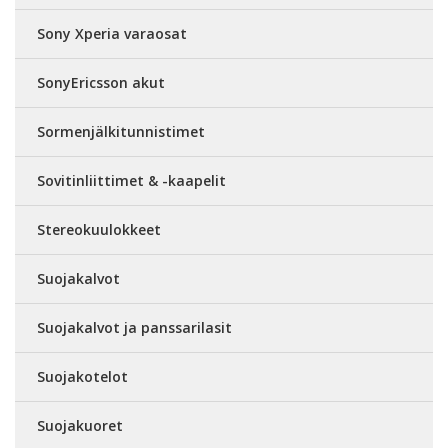
Sony Xperia varaosat
SonyEricsson akut
Sormenjälkitunnistimet
Sovitinliittimet & -kaapelit
Stereokuulokkeet
Suojakalvot
Suojakalvot ja panssarilasit
Suojakotelot
Suojakuoret