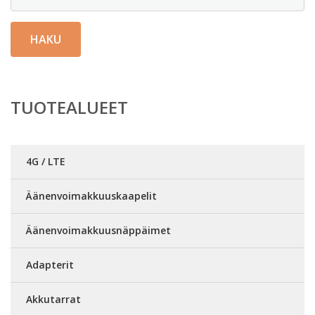
HAKU
TUOTEALUEET
4G / LTE
Äänenvoimakkuuskaapelit
Äänenvoimakkuusnäppäimet
Adapterit
Akkutarrat