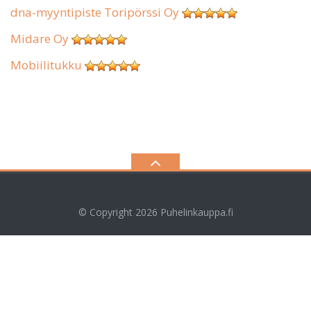
dna-myyntipiste Toripörssi Oy
Midare Oy
Mobiilitukku
© Copyright 2026
Puhelinkauppa.fi