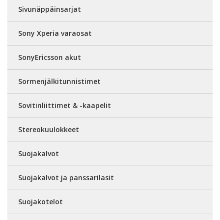
Sivunäppäinsarjat
Sony Xperia varaosat
SonyEricsson akut
Sormenjälkitunnistimet
Sovitinliittimet & -kaapelit
Stereokuulokkeet
Suojakalvot
Suojakalvot ja panssarilasit
Suojakotelot