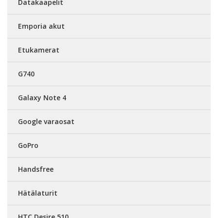
Datakaapelit
Emporia akut
Etukamerat
G740
Galaxy Note 4
Google varaosat
GoPro
Handsfree
Hätälaturit
HTC Desire 510