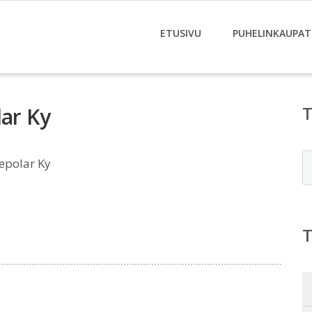
ETUSIVU
PUHELINKAUPAT
lar Ky
E
epolar Ky