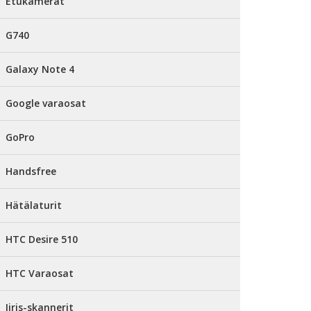
Etukamerat
G740
Galaxy Note 4
Google varaosat
GoPro
Handsfree
Hätälaturit
HTC Desire 510
HTC Varaosat
Iiris-skannerit