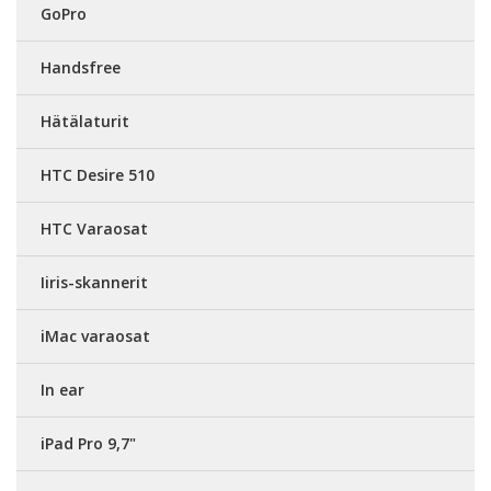
GoPro
Handsfree
Hätälaturit
HTC Desire 510
HTC Varaosat
Iiris-skannerit
iMac varaosat
In ear
iPad Pro 9,7"