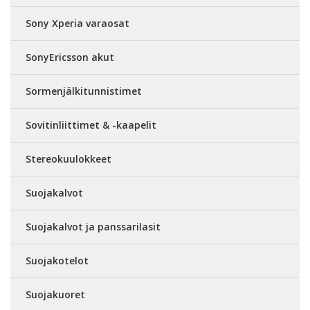
Sony Xperia varaosat
SonyEricsson akut
Sormenjälkitunnistimet
Sovitinliittimet & -kaapelit
Stereokuulokkeet
Suojakalvot
Suojakalvot ja panssarilasit
Suojakotelot
Suojakuoret