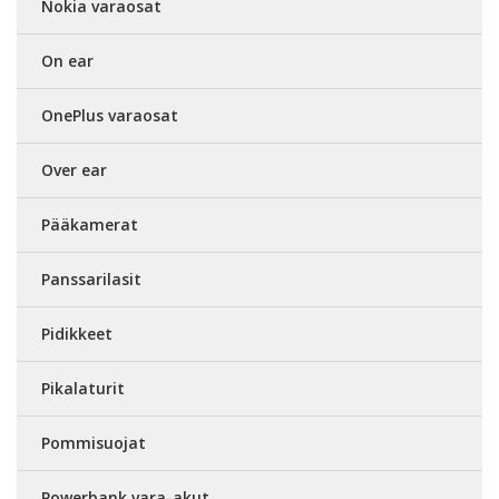
Nokia varaosat
On ear
OnePlus varaosat
Over ear
Pääkamerat
Panssarilasit
Pidikkeet
Pikalaturit
Pommisuojat
Powerbank vara-akut