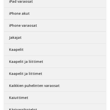
iPad varaosat
iPhone akut
iPhone varaosat
Jakajat
Kaapelit
Kaapelit ja liittimet
Kaapelit ja littimet
Kaikkien puhelinten varaosat
Kaiuttimet
Käsivarsikotelot