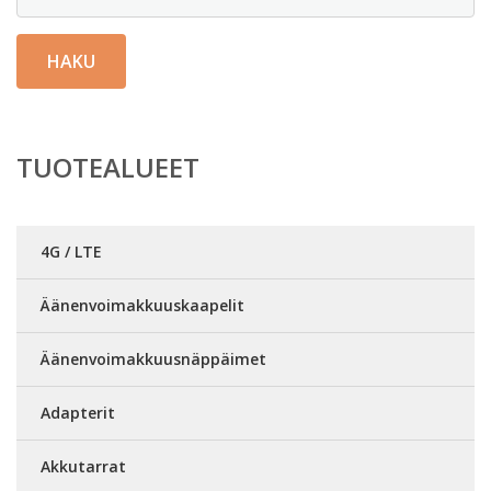
HAKU
TUOTEALUEET
4G / LTE
Äänenvoimakkuuskaapelit
Äänenvoimakkuusnäppäimet
Adapterit
Akkutarrat