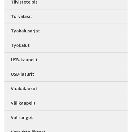
Tiivisteteipit
Turvalasit
Työkalusarjat
Työkalut
USB-kaapelit
USB-laturit
Vaakalaukut
Välikaapelit
Välirungot
Varavirtalähteet