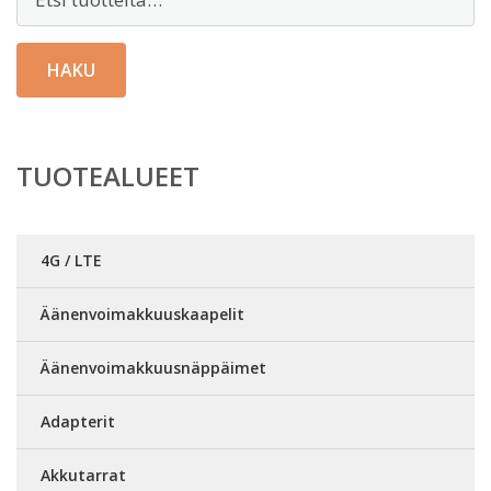
HAKU
TUOTEALUEET
4G / LTE
Äänenvoimakkuuskaapelit
Äänenvoimakkuusnäppäimet
Adapterit
Akkutarrat