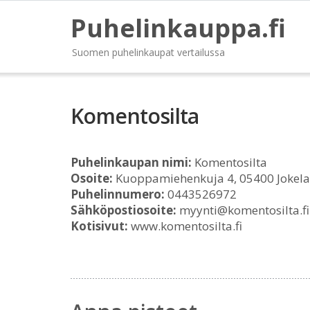
Puhelinkauppa.fi
Suomen puhelinkaupat vertailussa
Komentosilta
Puhelinkaupan nimi:
Komentosilta
Osoite:
Kuoppamiehenkuja 4, 05400 Jokela
Puhelinnumero:
0443526972
Sähköpostiosoite:
myynti@komentosilta.fi
Kotisivut:
www.komentosilta.fi