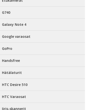
Etukamerat
G740
Galaxy Note 4
Google varaosat
GoPro
Handsfree
Hätälaturit
HTC Desire 510
HTC Varaosat
Iiris-skannerit