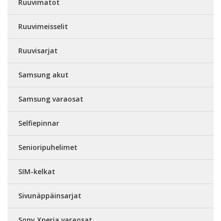
Ruuvimatot
Ruuvimeisselit
Ruuvisarjat
Samsung akut
Samsung varaosat
Selfiepinnar
Senioripuhelimet
SIM-kelkat
Sivunäppäinsarjat
Sony Xperia varaosat