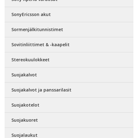
SonyEricsson akut
Sormenjälkitunnistimet
Sovitinliittimet & -kaapelit
Stereokuulokkeet
Suojakalvot
Suojakalvot ja panssarilasit
Suojakotelot
Suojakuoret
Suojalaukut