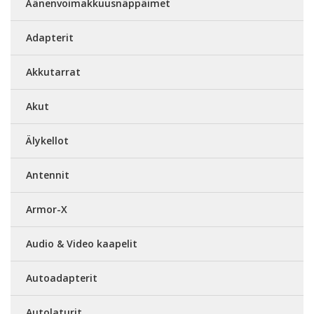
Äänenvoimakkuusnäppäimet
Adapterit
Akkutarrat
Akut
Älykellot
Antennit
Armor-X
Audio & Video kaapelit
Autoadapterit
Autolaturit