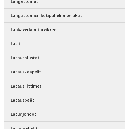
Langattomat
Langattomien kotipuhelimien akut
Lankaverkon tarvikkeet
Lasit
Latausalustat
Latauskaapelit
Latausliittimet
Latauspäät
Laturijohdot
Laturipaketit