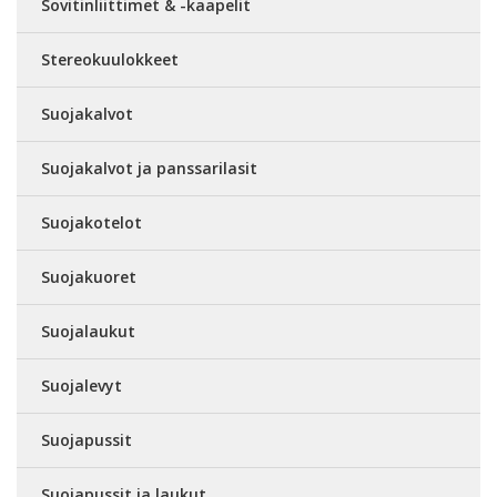
Sovitinliittimet & -kaapelit
Stereokuulokkeet
Suojakalvot
Suojakalvot ja panssarilasit
Suojakotelot
Suojakuoret
Suojalaukut
Suojalevyt
Suojapussit
Suojapussit ja laukut