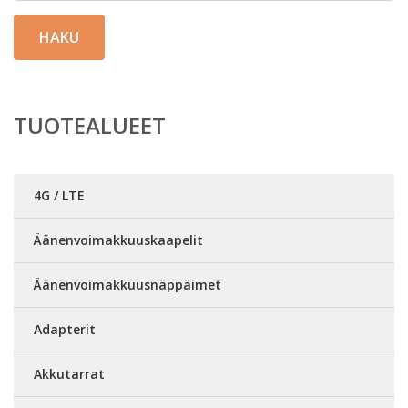
HAKU
TUOTEALUEET
4G / LTE
Äänenvoimakkuuskaapelit
Äänenvoimakkuusnäppäimet
Adapterit
Akkutarrat