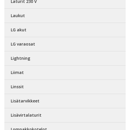
Laturit 230 V
Laukut
LG akut
LG varaosat
Lightning
Liimat
Linssit
Lisätarvikkeet
Lisävirtalaturit
Lompakkokotelot