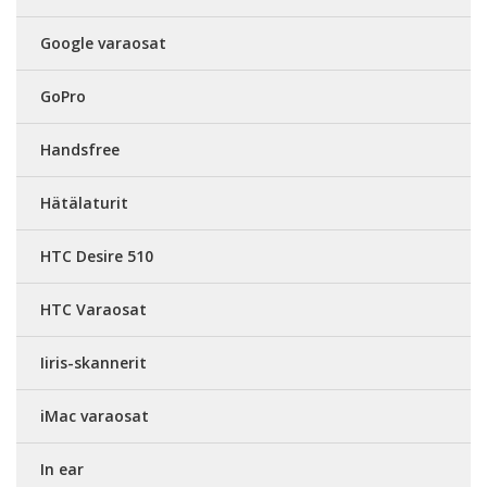
Google varaosat
GoPro
Handsfree
Hätälaturit
HTC Desire 510
HTC Varaosat
Iiris-skannerit
iMac varaosat
In ear