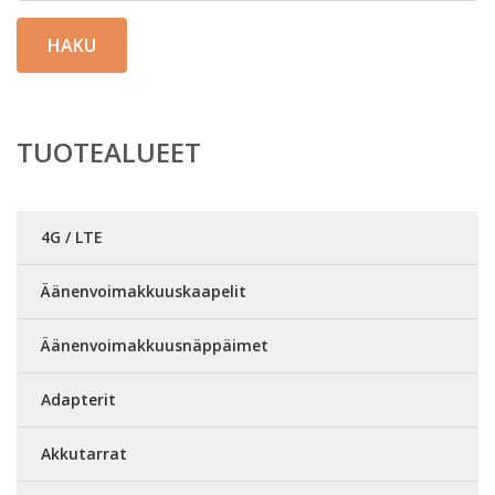
HAKU
TUOTEALUEET
4G / LTE
Äänenvoimakkuuskaapelit
Äänenvoimakkuusnäppäimet
Adapterit
Akkutarrat