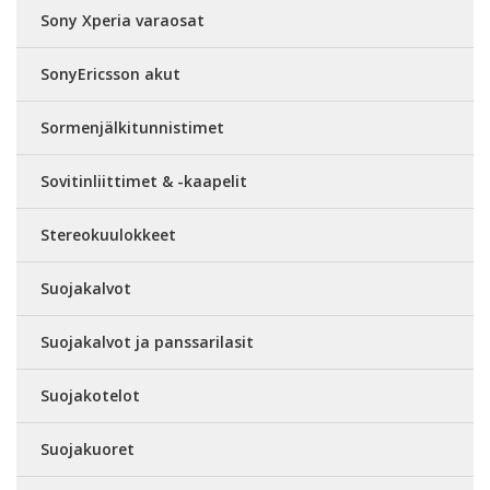
Sony Xperia varaosat
SonyEricsson akut
Sormenjälkitunnistimet
Sovitinliittimet & -kaapelit
Stereokuulokkeet
Suojakalvot
Suojakalvot ja panssarilasit
Suojakotelot
Suojakuoret