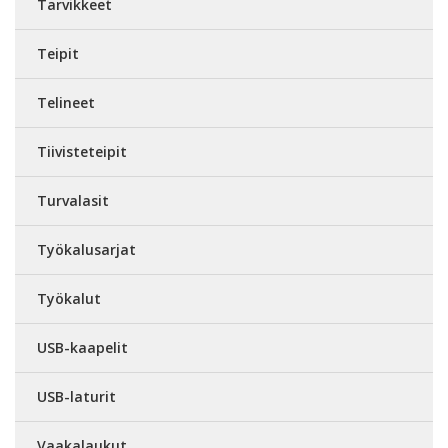
Tarvikkeet
Teipit
Telineet
Tiivisteteipit
Turvalasit
Työkalusarjat
Työkalut
USB-kaapelit
USB-laturit
Vaakalaukut