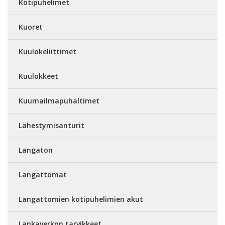
Kotipuhelimet
Kuoret
Kuulokeliittimet
Kuulokkeet
Kuumailmapuhaltimet
Lähestymisanturit
Langaton
Langattomat
Langattomien kotipuhelimien akut
Lankaverkon tarvikkeet