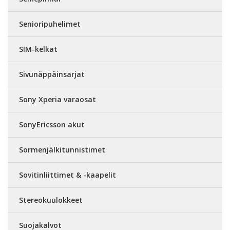
Senioripuhelimet
SIM-kelkat
Sivunäppäinsarjat
Sony Xperia varaosat
SonyEricsson akut
Sormenjälkitunnistimet
Sovitinliittimet & -kaapelit
Stereokuulokkeet
Suojakalvot