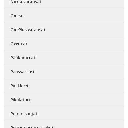
Nokia varaosat
On ear
OnePlus varaosat
Over ear
Pääkamerat
Panssarilasit
Pidikkeet
Pikalaturit
Pommisuojat
Powerbank vara-akut