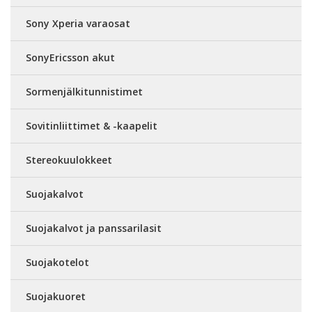
Sony Xperia varaosat
SonyEricsson akut
Sormenjälkitunnistimet
Sovitinliittimet & -kaapelit
Stereokuulokkeet
Suojakalvot
Suojakalvot ja panssarilasit
Suojakotelot
Suojakuoret