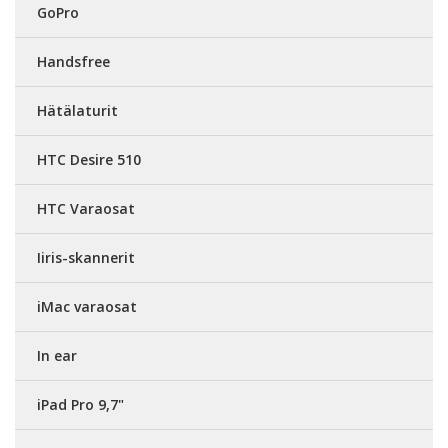
GoPro
Handsfree
Hätälaturit
HTC Desire 510
HTC Varaosat
Iiris-skannerit
iMac varaosat
In ear
iPad Pro 9,7"