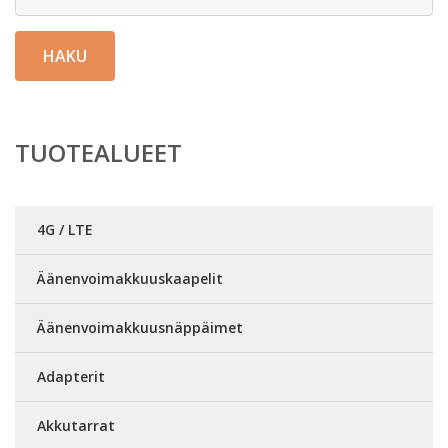
HAKU
TUOTEALUEET
4G / LTE
Äänenvoimakkuuskaapelit
Äänenvoimakkuusnäppäimet
Adapterit
Akkutarrat