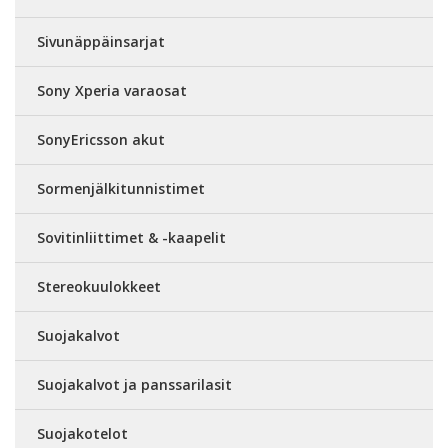
Sivunäppäinsarjat
Sony Xperia varaosat
SonyEricsson akut
Sormenjälkitunnistimet
Sovitinliittimet & -kaapelit
Stereokuulokkeet
Suojakalvot
Suojakalvot ja panssarilasit
Suojakotelot