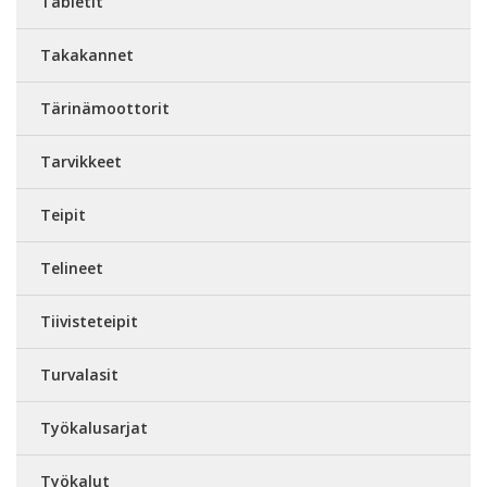
Tabletit
Takakannet
Tärinämoottorit
Tarvikkeet
Teipit
Telineet
Tiivisteteipit
Turvalasit
Työkalusarjat
Työkalut