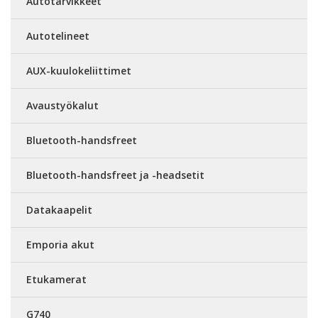
Autotarvikkeet
Autotelineet
AUX-kuulokeliittimet
Avaustyökalut
Bluetooth-handsfreet
Bluetooth-handsfreet ja -headsetit
Datakaapelit
Emporia akut
Etukamerat
G740