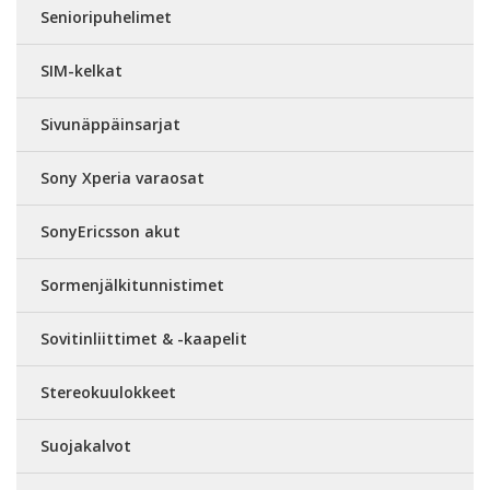
Senioripuhelimet
SIM-kelkat
Sivunäppäinsarjat
Sony Xperia varaosat
SonyEricsson akut
Sormenjälkitunnistimet
Sovitinliittimet & -kaapelit
Stereokuulokkeet
Suojakalvot