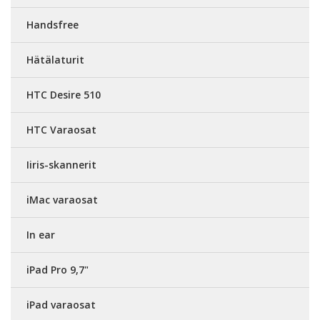
Handsfree
Hätälaturit
HTC Desire 510
HTC Varaosat
Iiris-skannerit
iMac varaosat
In ear
iPad Pro 9,7"
iPad varaosat