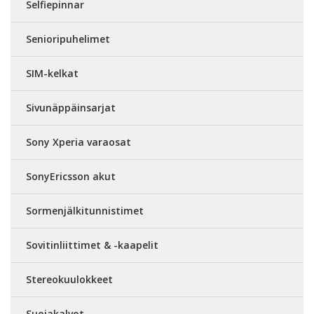
Selfiepinnar
Senioripuhelimet
SIM-kelkat
Sivunäppäinsarjat
Sony Xperia varaosat
SonyEricsson akut
Sormenjälkitunnistimet
Sovitinliittimet & -kaapelit
Stereokuulokkeet
Suojakalvot