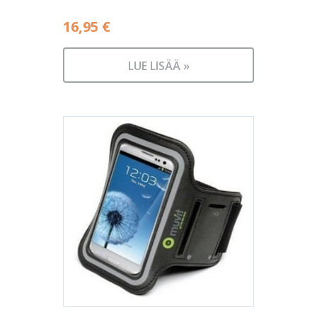
16,95
€
LUE LISÄÄ »