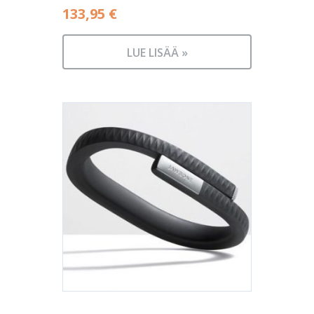
133,95
€
LUE LISÄÄ »