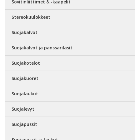
Sovitinliittimet & -kaapelit
Stereokuulokkeet
Suojakalvot
Suojakalvot ja panssarilasit
Suojakotelot
Suojakuoret
Suojalaukut
Suojalevyt
Suojapussit
Suojapussit ja laukut