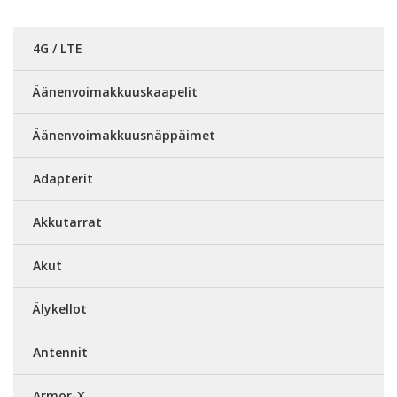
4G / LTE
Äänenvoimakkuuskaapelit
Äänenvoimakkuusnäppäimet
Adapterit
Akkutarrat
Akut
Älykellot
Antennit
Armor-X