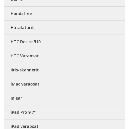
Handsfree
Hätälaturit
HTC Desire 510
HTC Varaosat
Iiris-skannerit
iMac varaosat
In ear
iPad Pro 9,7"
iPad varaosat