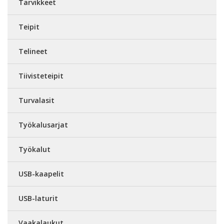
Tarvikkeet
Teipit
Telineet
Tiivisteteipit
Turvalasit
Työkalusarjat
Työkalut
USB-kaapelit
USB-laturit
Vaakalaukut