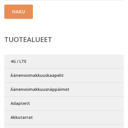
HAKU
TUOTEALUEET
4G / LTE
Äänenvoimakkuuskaapelit
Äänenvoimakkuusnäppäimet
Adapterit
Akkutarrat