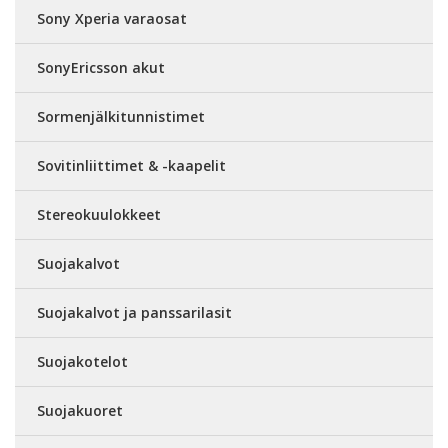
Sony Xperia varaosat
SonyEricsson akut
Sormenjälkitunnistimet
Sovitinliittimet & -kaapelit
Stereokuulokkeet
Suojakalvot
Suojakalvot ja panssarilasit
Suojakotelot
Suojakuoret