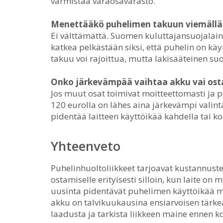
varmistaa varaosavarasto.
Menettääkö puhelimen takuun viemällä
Ei välttämättä. Suomen kuluttajansuojalai
katkea pelkästään siksi, että puhelin on k
takuu voi rajoittua, mutta lakisääteinen suoj
Onko järkevämpää vaihtaa akku vai osta
Jos muut osat toimivat moitteettomasti ja p
120 eurolla on lähes aina järkevämpi valin
pidentää laitteen käyttöikää kahdella tai k
Yhteenveto
Puhelinhuoltoliikkeet tarjoavat kustannu
ostamiselle erityisesti silloin, kun laite o
uusinta pidentävät puhelimen käyttöikää mer
akku on talvikuukausina ensiarvoisen tärkeä
laadusta ja tarkista liikkeen maine ennen k