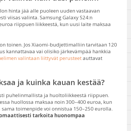
llon hinta jää alle puoleen uuden vastaavan
sti viisas valinta. Samsung Galaxy S24:n
euroa riippuen liikkeestä, kun uusi laite maksaa
n toinen. Jos Xiaomi-budjettimalliin tarvitaan 120
aus kannattavaa vai olisiko järkevämpää hankkia
elimen valintaan liittyvät perusteet
auttavat
ksaa ja kuinka kauan kestää?
i puhelinmallista ja huoltoliikkeestä riippuen.
isessa huollossa maksaa noin 300–400 euroa, kun
 sama toimenpide voi onnistua 150–250 eurolla.
tomaattisesti tarkoita huonompaa