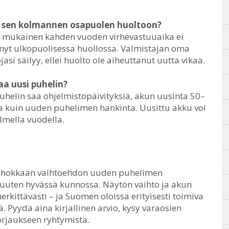
 sen kolmannen osapuolen huoltoon?
n mukainen kahden vuoden virhevastuuaika ei
äynyt ulkopuolisessa huollossa. Valmistajan oma
asi säilyy, ellei huolto ole aiheuttanut uutta vikaa.
a uusi puhelin?
uhelin saa ohjelmistopäivityksiä, akun uusinta 50–
ta kuin uuden puhelimen hankinta. Uusittu akku voi
olmella vuodella.
stehokkaan vaihtoehdon uuden puhelimen
n muuten hyvässä kunnossa. Näytön vaihto ja akun
kittävästi – ja Suomen oloissa erityisesti toimiva
. Pyydä aina kirjallinen arvio, kysy varaosien
orjaukseen ryhtymistä.