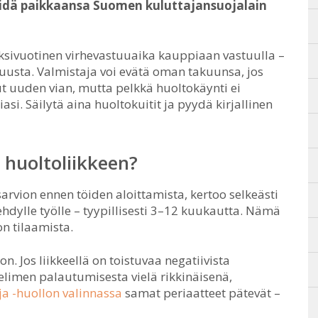
idä paikkaansa Suomen kuluttajansuojalain
ksivuotinen virhevastuuaika kauppiaan vastuulla –
kuusta. Valmistaja voi evätä oman takuunsa, jos
 uuden vian, mutta pelkkä huoltokäynti ei
si. Säilytä aina huoltokuitit ja pyydä kirjallinen
 huoltoliikkeen?
arvion ennen töiden aloittamista, kertoo selkeästi
ehdylle työlle – tyypillisesti 3–12 kuukautta. Nämä
n tilaamista.
n. Jos liikkeellä on toistuvaa negatiivista
limen palautumisesta vielä rikkinäisenä,
a -huollon valinnassa
samat periaatteet pätevät –