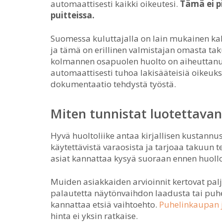
automaattisesti kaikki oikeutesi.
Tämä ei p
puitteissa.
Suomessa kuluttajalla on lain mukainen ka
ja tämä on erillinen valmistajan omasta ta
kolmannen osapuolen huolto on aiheuttanut
automaattisesti tuhoa lakisääteisiä oikeuksia
dokumentaatio tehdystä työstä.
Miten tunnistat luotettavan
Hyvä huoltoliike antaa kirjallisen kustannus
käytettävistä varaosista ja tarjoaa takuun t
asiat kannattaa kysyä suoraan ennen huollo
Muiden asiakkaiden arvioinnit kertovat paljo
palautetta näytönvaihdon laadusta tai puhe
kannattaa etsiä vaihtoehto.
Puhelinkaupan j
hinta ei yksin ratkaise.