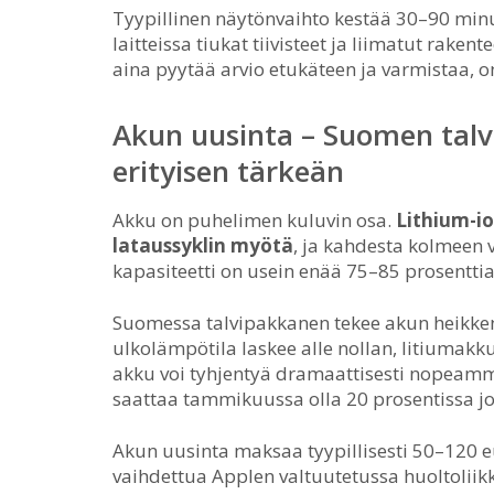
Tyypillinen näytönvaihto kestää 30–90 min
laitteissa tiukat tiivisteet ja liimatut rak
aina pyytää arvio etukäteen ja varmistaa, 
Akun uusinta – Suomen talvi
erityisen tärkeän
Akku on puhelimen kuluvin osa.
Lithium-i
lataussyklin myötä
, ja kahdesta kolmeen
kapasiteetti on usein enää 75–85 prosenttia
Suomessa talvipakkanen tekee akun heikken
ulkolämpötila laskee alle nollan, litiumakku
akku voi tyhjentyä dramaattisesti nopeamm
saattaa tammikuussa olla 20 prosentissa jo 
Akun uusinta maksaa tyypillisesti 50–120 e
vaihdettua Applen valtuutetussa huoltoliikk