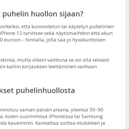
puhelin huollon sijaan?
korkeiksi, että kunnostetun tai käytetyn puhelimen
 iPhone 12 tarvitsee sekä näytönvaihdon että akun
 euroon – hinnalla, jolla saa jo hyväkuntoisen
kinsä, mutta oikein valittuna se voi olla selvästi
uin kalliin korjauksen teettäminen vanhaan
kset puhelinhuollosta
onnistuu saman päivän aikana, yleensä 30–90
a, kuten uusimmissa iPhoneissa tai Samsung
iedä kauemmin. Kannattaa soittaa etukäteen ja