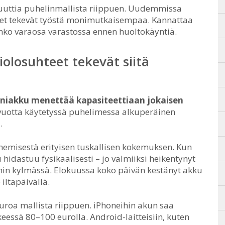
uuttia puhelinmallista riippuen. Uudemmissa
enteet tekevät työstä monimutkaisempaa. Kannattaa
onko varaosa varastossa ennen huoltokäyntiä.
olosuhteet tekevät siitä
oniakku menettää kapasiteettiaan jokaisen
 vuotta käytetyssä puhelimessa alkuperäinen
.
emisestä erityisen tuskallisen kokemuksen. Kun
 hidastuu fysikaalisesti – jo valmiiksi heikentynyt
in kylmässä. Elokuussa koko päivän kestänyt akku
iltapäivällä.
uroa mallista riippuen. iPhoneihin akun saa
eessä 80–100 eurolla. Android-laitteisiin, kuten