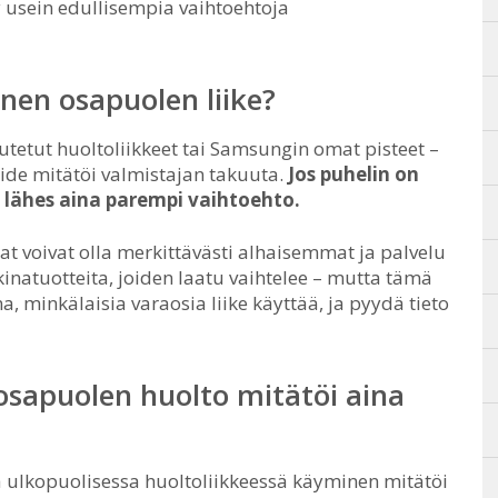
 usein edullisempia vaihtoehtoja
nnen osapuolen liike?
uutetut huoltoliikkeet tai Samsungin omat pisteet –
pide mitätöi valmistajan takuuta.
Jos puhelin on
on lähes aina parempi vaihtoehto.
t voivat olla merkittävästi alhaisemmat ja palvelu
inatuotteita, joiden laatu vaihtelee – mutta tämä
a, minkälaisia varaosia liike käyttää, ja pyydä tieto
osapuolen huolto mitätöi aina
tä ulkopuolisessa huoltoliikkeessä käyminen mitätöi