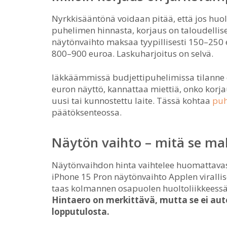
Nyrkkisääntönä voidaan pitää, että jos huo
puhelimen hinnasta, korjaus on taloudellise
näytönvaihto maksaa tyypillisesti 150–250 
800–900 euroa. Laskuharjoitus on selvä.
Iäkkäämmissä budjettipuhelimissa tilanne o
euron näyttö, kannattaa miettiä, onko korj
uusi tai kunnostettu laite. Tässä kohtaa
puh
päätöksenteossa.
Näytön vaihto – mitä se ma
Näytönvaihdon hinta vaihtelee huomattavast
iPhone 15 Pron näytönvaihto Applen virall
taas kolmannen osapuolen huoltoliikkeessä
Hintaero on merkittävä, mutta se ei au
lopputulosta.