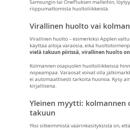
Samsungin tai OnePluksen malleihin, löytyy
riippumattomista huoltoliikkeistä.
Virallinen huolto vai kolma
Virallinen huolto – esimerkiksi Applen valt
käyttää aitoja varaosia, eikä huoltotoimen
vielä takuun piirissä, virallinen huolto 
Kolmannen osapuolen huoltoliikkeissä hinna
nopeampaa. Varaosat voivat olla jälkimarkk
ei automaattisesti tarkoita huonoa. Kysy ain
kirjallisena.
Yleinen myytti: kolmannen 
takuun
Yksi sitkeimmistä väärinkäsityksistä on, et