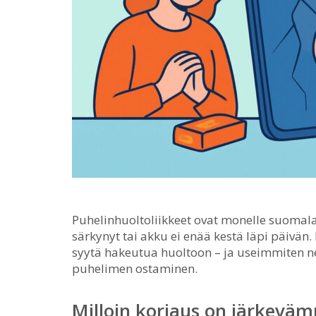
Puhelinhuoltoliikkeet ovat monelle suomalai
särkynyt tai akku ei enää kestä läpi päivän.
syytä hakeutua huoltoon – ja useimmiten n
puhelimen ostaminen.
Milloin korjaus on järkevämp