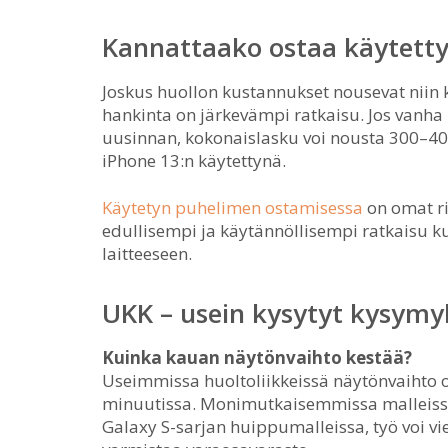
Kannattaako ostaa käytetty 
Joskus huollon kustannukset nousevat niin 
hankinta on järkevämpi ratkaisu. Jos vanha
uusinnan, kokonaislasku voi nousta 300–400
iPhone 13:n käytettynä.
Käytetyn puhelimen ostamisessa
on omat ris
edullisempi ja käytännöllisempi ratkaisu k
laitteeseen.
UKK – usein kysytyt kysymy
Kuinka kauan näytönvaihto kestää?
Useimmissa huoltoliikkeissä näytönvaihto 
minuutissa. Monimutkaisemmissa malleiss
Galaxy S-sarjan huippumalleissa, työ voi v