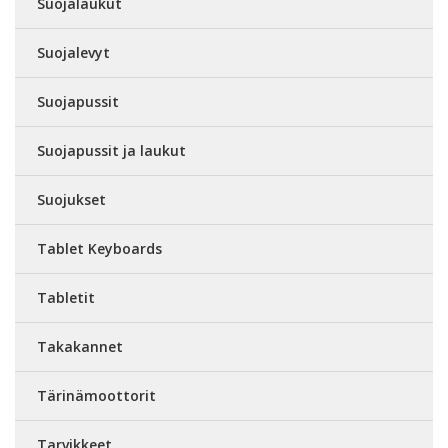
Suojalaukut
Suojalevyt
Suojapussit
Suojapussit ja laukut
Suojukset
Tablet Keyboards
Tabletit
Takakannet
Tärinämoottorit
Tarvikkeet