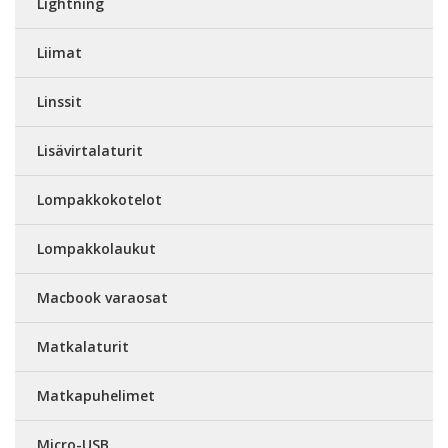
Lightning
Liimat
Linssit
Lisävirtalaturit
Lompakkokotelot
Lompakkolaukut
Macbook varaosat
Matkalaturit
Matkapuhelimet
Micro-USB