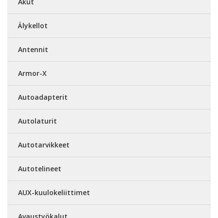
Akut
Älykellot
Antennit
Armor-X
Autoadapterit
Autolaturit
Autotarvikkeet
Autotelineet
AUX-kuulokeliittimet
Avaustyökalut