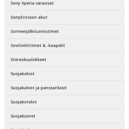
Sony Xperia varaosat
SonyEricsson akut
Sormenjälkitunnistimet
Sovitinliittimet & -kaapelit
Stereokuulokkeet
Suojakalvot
Suojakalvot ja panssarilasit
Suojakotelot
Suojakuoret