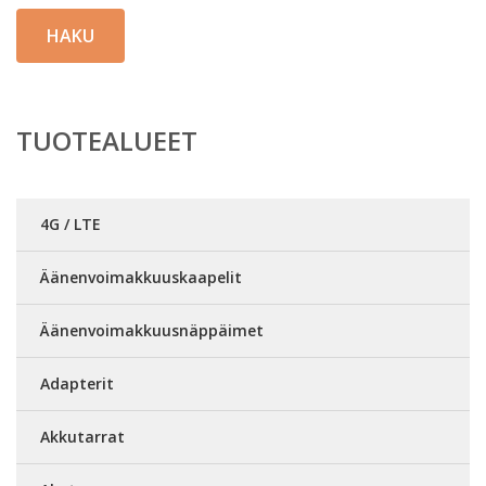
HAKU
TUOTEALUEET
4G / LTE
Äänenvoimakkuuskaapelit
Äänenvoimakkuusnäppäimet
Adapterit
Akkutarrat