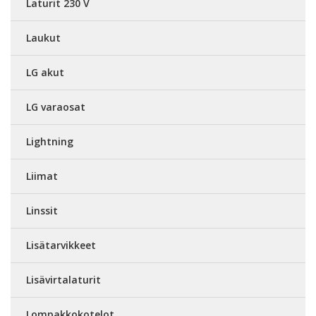
Laturit 230 V
Laukut
LG akut
LG varaosat
Lightning
Liimat
Linssit
Lisätarvikkeet
Lisävirtalaturit
Lompakkokotelot