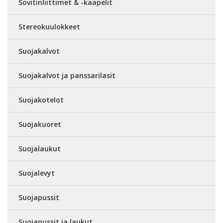
Sovitinliittimet & -kaapelit
Stereokuulokkeet
Suojakalvot
Suojakalvot ja panssarilasit
Suojakotelot
Suojakuoret
Suojalaukut
Suojalevyt
Suojapussit
Suojapussit ja laukut