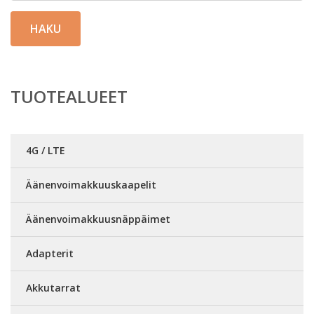
HAKU
TUOTEALUEET
4G / LTE
Äänenvoimakkuuskaapelit
Äänenvoimakkuusnäppäimet
Adapterit
Akkutarrat