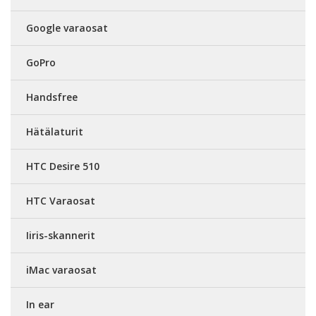
Google varaosat
GoPro
Handsfree
Hätälaturit
HTC Desire 510
HTC Varaosat
Iiris-skannerit
iMac varaosat
In ear