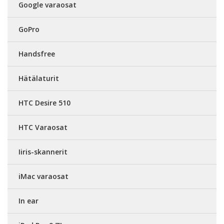
Google varaosat
GoPro
Handsfree
Hätälaturit
HTC Desire 510
HTC Varaosat
Iiris-skannerit
iMac varaosat
In ear