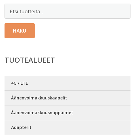
Etsi:
HAKU
TUOTEALUEET
4G / LTE
Äänenvoimakkuuskaapelit
Äänenvoimakkuusnäppäimet
Adapterit