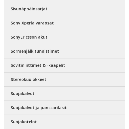
Sivunäppäinsarjat
Sony Xperia varaosat
SonyEricsson akut
Sormenjälkitunnistimet
Sovitinliittimet & -kaapelit
Stereokuulokkeet
Suojakalvot
Suojakalvot ja panssarilasit
Suojakotelot