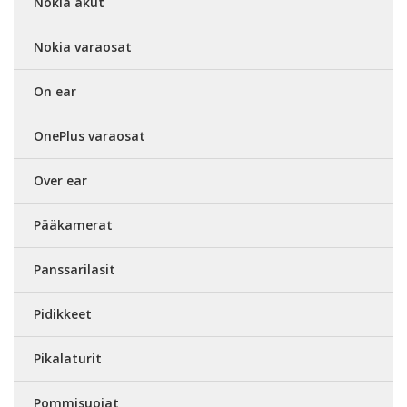
Nokia akut
Nokia varaosat
On ear
OnePlus varaosat
Over ear
Pääkamerat
Panssarilasit
Pidikkeet
Pikalaturit
Pommisuojat