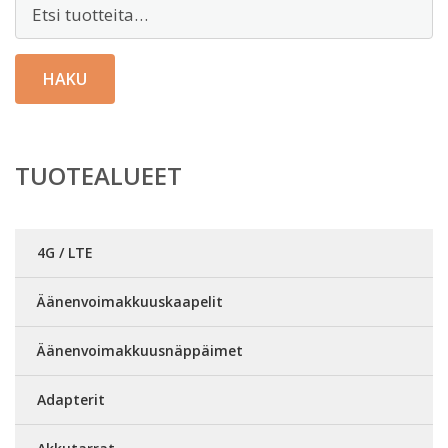
Etsi:
HAKU
TUOTEALUEET
4G / LTE
Äänenvoimakkuuskaapelit
Äänenvoimakkuusnäppäimet
Adapterit