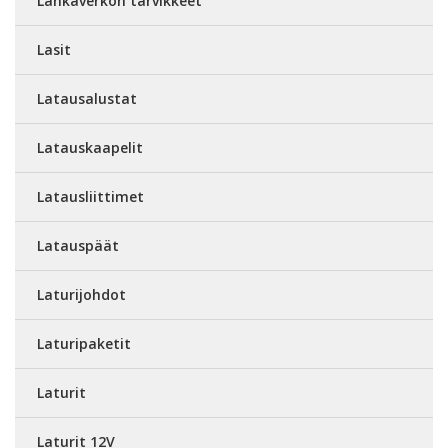
Lankaverkon tarvikkeet
Lasit
Latausalustat
Latauskaapelit
Latausliittimet
Latauspäät
Laturijohdot
Laturipaketit
Laturit
Laturit 12V