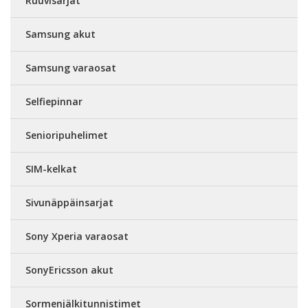
Ruuvisarjat
Samsung akut
Samsung varaosat
Selfiepinnar
Senioripuhelimet
SIM-kelkat
Sivunäppäinsarjat
Sony Xperia varaosat
SonyEricsson akut
Sormenjälkitunnistimet