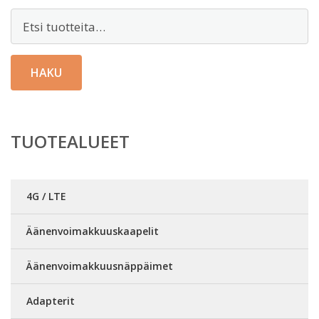
Etsi:
HAKU
TUOTEALUEET
4G / LTE
Äänenvoimakkuuskaapelit
Äänenvoimakkuusnäppäimet
Adapterit