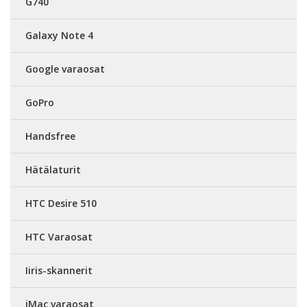
G740
Galaxy Note 4
Google varaosat
GoPro
Handsfree
Hätälaturit
HTC Desire 510
HTC Varaosat
Iiris-skannerit
iMac varaosat