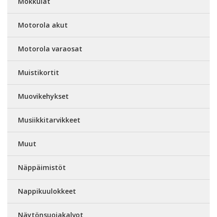
Mokkulat
Motorola akut
Motorola varaosat
Muistikortit
Muovikehykset
Musiikkitarvikkeet
Muut
Näppäimistöt
Nappikuulokkeet
Näytönsuojakalvot