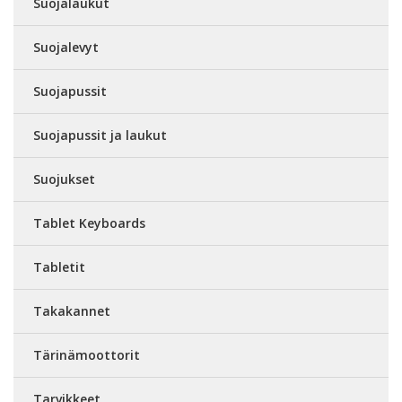
Suojalaukut
Suojalevyt
Suojapussit
Suojapussit ja laukut
Suojukset
Tablet Keyboards
Tabletit
Takakannet
Tärinämoottorit
Tarvikkeet