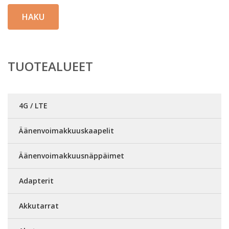
HAKU
TUOTEALUEET
4G / LTE
Äänenvoimakkuuskaapelit
Äänenvoimakkuusnäppäimet
Adapterit
Akkutarrat