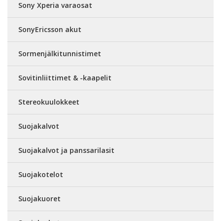
Sony Xperia varaosat
SonyEricsson akut
Sormenjälkitunnistimet
Sovitinliittimet & -kaapelit
Stereokuulokkeet
Suojakalvot
Suojakalvot ja panssarilasit
Suojakotelot
Suojakuoret