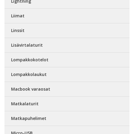
Lightning
Liimat
Linssit
Lisävirtalaturit
Lompakkokotelot
Lompakkolaukut
Macbook varaosat
Matkalaturit
Matkapuhelimet
Micro-USB