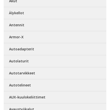
Akut
Älykellot
Antennit
Armor-X
Autoadapterit
Autolaturit
Autotarvikkeet
Autotelineet
AUX-kuulokeliittimet
Avaustyökalut